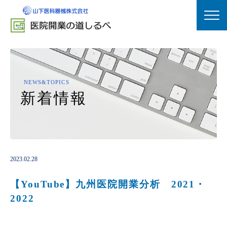
HOME
医院開業支援
NEWS&TOPICS
医院経営支援
事業承継支援
新
着
情
報
実績紹介
プランナー紹介
お客様の声
セミナー情報
2023.02.28
【YouTube】九州医院開業分析 2021・
2022
yamashitaシナジー