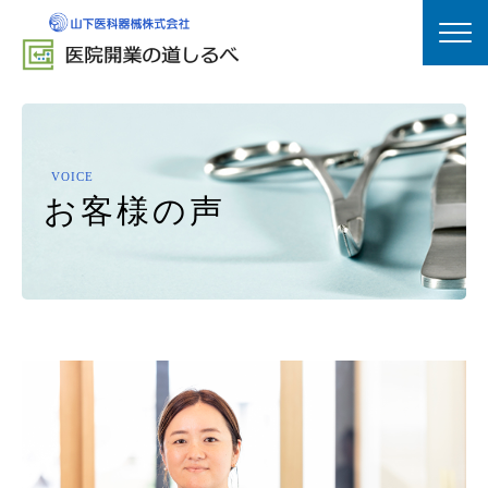
HOME
医院開業支援
VOICE
医院経営支援
事業承継支援
お
客
様
の
声
実績紹介
プランナー紹介
お客様の声
セミナー情報
yamashitaシナジー